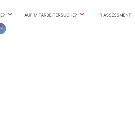
E?
AUF MITARBEITERSUCHE?
Navigation
HR ASSESSMENT
überspringen
E
teile
TalentSearch360
Vorgehen
Personalvermittlung und Personalberatung
ivbewerbung