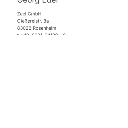
Zeel GmbH
Gießereistr. 8a
83022 Rosenheim
t +49. 8031. 94180 - 0
bewerbung@zeel.ag
Teilen
Tweet
Teilen
Zurück