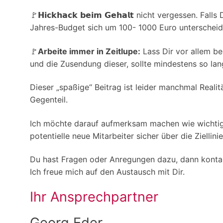
🚩𝗛𝗶𝗰𝗸𝗵𝗮𝗰𝗸 𝗯𝗲𝗶𝗺 𝗚𝗲𝗵𝗮𝗹𝘁 nicht verges
Jahres-Budget sich um 100- 1000 Euro unterscheide
🚩
Arbeite immer in Zeitlupe:
Lass Dir vor allem bei
und die Zusendung dieser, sollte mindestens so la
Dieser „spaßige“ Beitrag ist leider manchmal Reali
Gegenteil.
Ich möchte darauf aufmerksam machen wie wichtig A
potentielle neue Mitarbeiter sicher über die Zielli
Du hast Fragen oder Anregungen dazu, dann kontak
Ich freue mich auf den Austausch mit Dir.
Ihr Ansprechpartner
Georg Eder