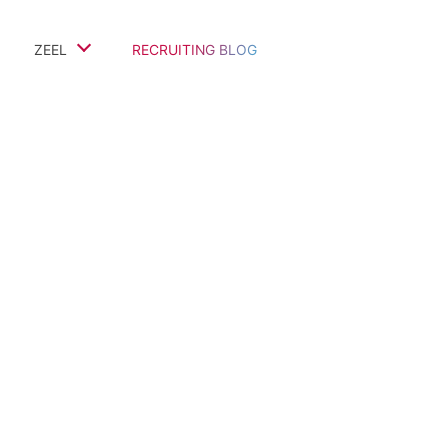
ZEEL
RECRUITING BLOG
Team
Referenz-Projekte
Bewertungen & Kommentare
Auszeichnungen & Partner