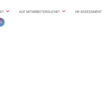
E?
AUF MITARBEITERSUCHE?
Navigation
HR ASSESSMENT
überspringen
E
teile
TalentSearch360
Vorgehen
Personalvermittlung und Personalberatung
ivbewerbung