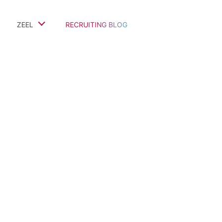
ZEEL
RECRUITING BLOG
Team
Referenz-Projekte
Bewertungen & Kommentare
Auszeichnungen & Partner