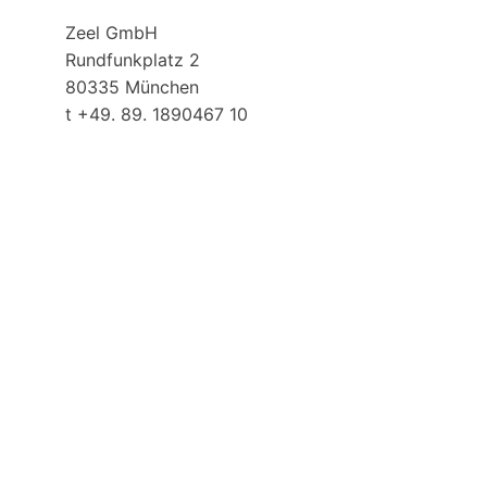
Zeel GmbH
Rundfunkplatz 2
80335 München
t +49. 89. 1890467 10
bewerbung@zeel.ag
Teilen
Tweet
Teilen
Zurück