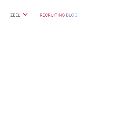
ZEEL
RECRUITING BLOG
Team
Referenz-Projekte
Bewertungen & Kommentare
Auszeichnungen & Partner