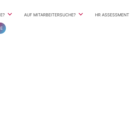
E?
AUF MITARBEITERSUCHE?
Navigation
HR ASSESSMENT
überspringen
E
teile
TalentSearch360
Vorgehen
Personalvermittlung und Personalberatung
ivbewerbung