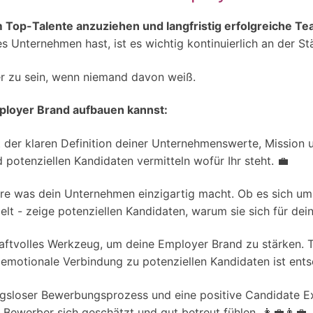
 Top-Talente anzuziehen und langfristig erfolgreiche T
s Unternehmen hast, ist es wichtig kontinuierlich an der S
ber zu sein, wenn niemand davon weiß.
mployer Brand aufbauen kannst:
 der klaren Definition deiner Unternehmenswerte, Mission 
potenziellen Kandidaten vermitteln wofür Ihr steht. 💼
ere was dein Unternehmen einzigartig macht. Ob es sich um 
lt - zeige potenziellen Kandidaten, warum sie sich für dei
ftvolles Werkzeug, um deine Employer Brand zu stärken. Tei
e emotionale Verbindung zu potenziellen Kandidaten ist ent
gsloser Bewerbungsprozess und eine positive Candidate Ex
 Bewerber sich geschätzt und gut betreut fühlen. 👩‍💼👨‍💼