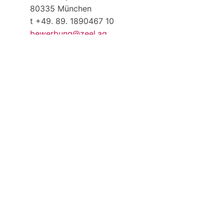
80335 München
t +49. 89. 1890467 10
bewerbung@zeel.ag
Teilen
Tweet
Teilen
Zurück