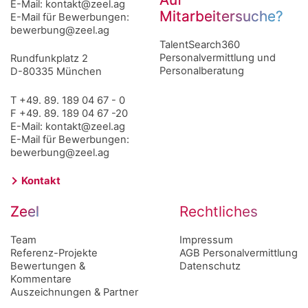
E-Mail:
kontakt@zeel.ag
Mitarbeitersuche?
E-Mail für Bewerbungen:
bewerbung@zeel.ag
Navigation
TalentSearch360
überspringen
Personalvermittlung und
Rundfunkplatz 2
Personalberatung
D-80335 München
T +49. 89. 189 04 67 - 0
F +49. 89. 189 04 67 -20
E-Mail:
kontakt@zeel.ag
E-Mail für Bewerbungen:
bewerbung@zeel.ag
Kontakt
Zeel
Rechtliches
Team
Navigation
Navigation
Impressum
Referenz-Projekte
überspringen
überspringen
AGB Personalvermittlung
Bewertungen &
Datenschutz
Kommentare
Auszeichnungen & Partner