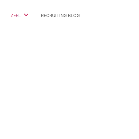
ZEEL
RECRUITING BLOG
Team
Referenz-Projekte
Bewertungen & Kommentare
Auszeichnungen & Partner