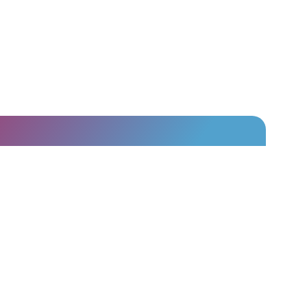
Rechtliches
Impressum
ojekte
AGB Personalvermittlung
n & Kommentare
Datenschutz
gen & Partner