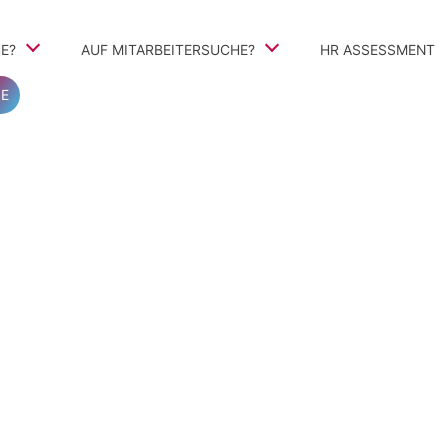
E?
AUF MITARBEITERSUCHE?
Navigation
HR ASSESSMENT
überspringen
E
teile
TalentSearch360
Vorgehen
Personalvermittlung und Personalberatung
ivbewerbung