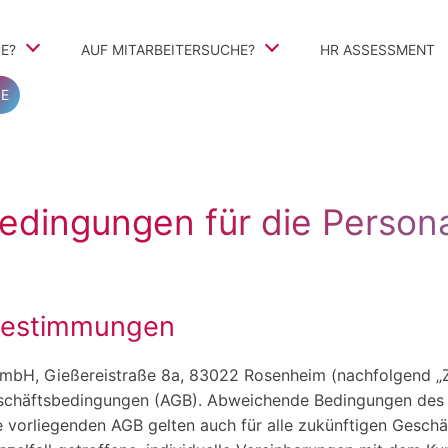
E?
AUF MITARBEITERSUCHE?
Navigation
HR ASSESSMENT
überspringen
E
teile
TalentSearch360
Vorgehen
Personalvermittlung und Personalberatung
ivbewerbung
edingungen für die Persona
sbestimmungen
GmbH, Gießereistraße 8a, 83022 Rosenheim (nachfolgend „
schäftsbedingungen (AGB). Abweichende Bedingungen des K
Die vorliegenden AGB gelten auch für alle zukünftigen Ges