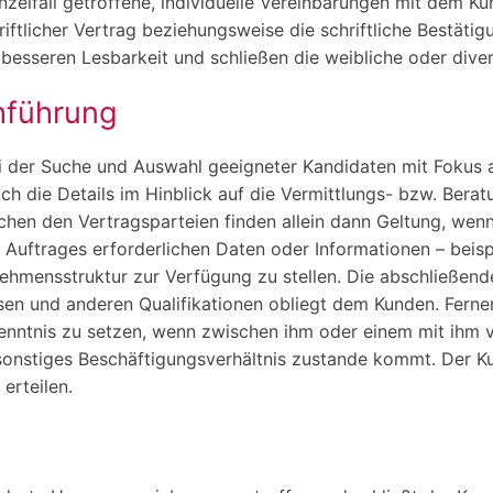
nzelfall getroffene, individuelle Vereinbarungen mit dem K
chriftlicher Vertrag beziehungsweise die schriftliche Bestä
besseren Lesbarkeit und schließen die weibliche oder diver
hführung
ei der Suche und Auswahl geeigneter Kandidaten mit Fokus 
lich die Details im Hinblick auf die Vermittlungs- bzw. Bera
hen den Vertragsparteien finden allein dann Geltung, wenn 
es Auftrages erforderlichen Daten oder Informationen – beis
ehmensstruktur zur Verfügung zu stellen. Die abschließen
n und anderen Qualifikationen obliegt dem Kunden. Ferner v
n Kenntnis zu setzen, wenn zwischen ihm oder einem mit ih
 sonstiges Beschäftigungsverhältnis zustande kommt. Der K
erteilen.