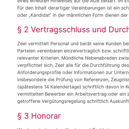
eines erneuten Hinweises auf die AGB bedarf. Im Ei
Für den Inhalt derartiger Vereinbarungen ist ein s
oder „Kandidat“ in der männlichen Form dienen der 
§ 2 Vertragsschluss und Durc
Zeel vermittelt Personal und berät seine Kunden b
Parteien vereinbaren einzelvertraglich bzw. schrift
relevanter Kriterien. Mündliche Nebenabreden zwisc
verpflichtet sich, Zeel alle für die Durchführung d
Anforderungsprofile oder Informationen zur Untern
insbesondere die Prüfung von Referenzen, Zeugnisse
(spätestens 14 Kalendertage) schriftlich davon i
vermittelten Bewerber ein Arbeitsvertrag oder ein
getroffene Vergütungsregelung schriftlich Auskunft 
§ 3 Honorar