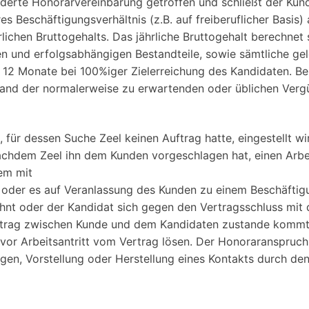
erte Honorarvereinbarung getroffen und schließt der Kun
res Beschäftigungsverhältnis (z.B. auf freiberuflicher Basi
ichen Bruttogehalts. Das jährliche Bruttogehalt berechnet 
n und erfolgsabhängigen Bestandteile, sowie sämtliche ge
 12 Monate bei 100%iger Zielerreichung des Kandidaten. Be
Pflichtfeld
Pflichtfeld
nhand der normalerweise zu erwartenden oder üblichen Verg
Pflichtfeld
t, für dessen Suche Zeel keinen Auftrag hatte, eingestellt wi
achdem Zeel ihn dem Kunden vorgeschlagen hat, einen Arbei
em mit
Pflichtfeld
er es auf Veranlassung des Kunden zu einem Beschäftigun
hnt oder der Kandidat sich gegen den Vertragsschluss mit 
rtrag zwischen Kunde und dem Kandidaten zustande kommt
 vor Arbeitsantritt vom Vertrag lösen. Der Honoraranspruc
gen, Vorstellung oder Herstellung eines Kontakts durch de