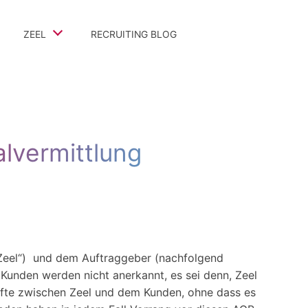
ZEEL
RECRUITING BLOG
Team
Referenz-Projekte
Bewertungen & Kommentare
lvermittlung
Auszeichnungen & Partner
Zeel“) und dem Auftraggeber (nachfolgend
unden werden nicht anerkannt, es sei denn, Zeel
chäfte zwischen Zeel und dem Kunden, ohne dass es