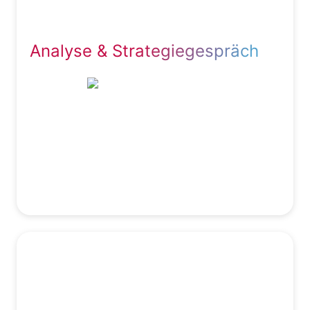
In einem ersten Gespräch geht es darum
folgende Fragen zu beantworten...
Analyse & Strategiegespräch
... wen suchen Sie?
... wofür steht Ihr Unternehmen?
... warum sind Sie ein guter Arbeitgeber & was
unterscheidet Sie von Ihren Mitbewerbern?
Auf dieser Basis entwickeln wir die Recruiting-
Strategie für die Stelle.
So bewerben sich mehr Kandidaten
Ihre Stellenanzeige muss bei potentiellen