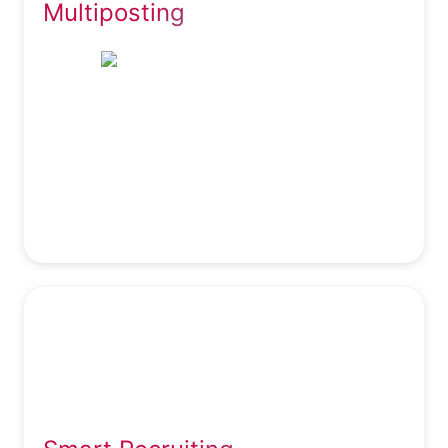
Multiposting
macht es Sinn auf möglichst vielen
Stellenportalen auszuschreiben.
Ihre Stelle erscheint via Multiposting auf über
30 Stellenbörsen wie Indeed, Google for Jobs,
Xing, LinkedIn etc.. Immer mehr Jobsuchende
googeln einfach nur nach interessanten
Positionen - auch hier erhöht breites Streuen
Ihrer Anzeige die Trefferquote.
Kandidaten da abholen wo Sie sind.
Nichts geht mehr ohne Social Media - auch im
Recruiting. Es geht darum, wechselbereite aber
nicht aktiv suchende Arbeitnehmer auf Ihr