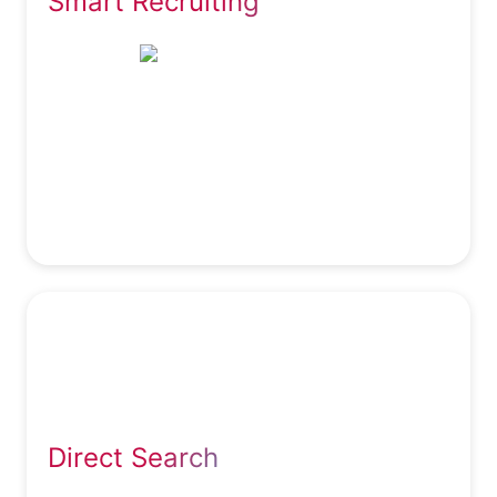
Smart Recruiting
Stellenangebot aufmerksam zu machen.
Ihre Social Media Recruiting-Kampagnen auf
Facebook, Instagram, LinkedIn, Google & Co.
entwerfen, steuern und überwachen wir im
Rahmen unserer Personalvermittlung für Sie.
Nichts dem Zufall überlassen.
Wie erreicht man interessante Kandidaten, die
gar nicht aktiv auf Stellensuche sind oder Ihre
Stellenausschreibung nicht gefunden haben?
Direct Search
Mit direkter Ansprache auf Businessplattformen