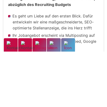
abzüglich des Recruiting Budgets
Es geht um Liebe auf den ersten Blick. Dafür
entwickeln wir eine maßgeschneiderte, SEO-
optimierte Stellenanzeige, die ins Herz trifft
Ihr Jobangebot erscheint via Multiposting auf
über 30 Online-Jobbörsen wie Indeed, Google
for Jobs, Xing & Linkedin
Wir warten nicht bis Sie gefunden werden!
Passiv Suchende erreichen wir über individuell
für Sie designte Social Media Recruiting
Kampagnen
Die richtigen Kandidaten auf Business
Plattformen wie LinkedIn finden und direkt
ansprechen? Machen wir!
Ihren Bewerbern begegnen wir freundlich,
wertschätzend und verbindlich. Eine durchweg