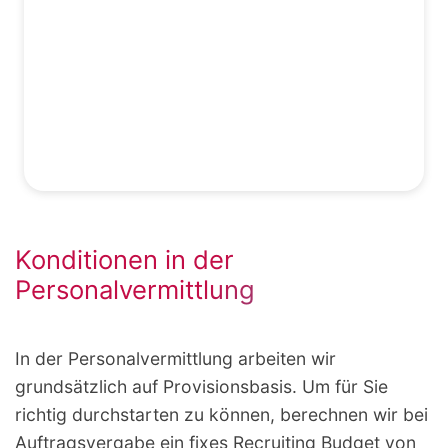
Man kann niemandem hinter die Stirn sehen -
aber fast! Erfahren Sie noch vor der Einstellung
wie sich Ihre Wunschkandidat:innen im
Arbeitsalltag verhalten. Unsere Assessment
Tools machen es möglich!
Konditionen in der
Personalvermittlung
In der Personalvermittlung arbeiten wir
grundsätzlich auf Provisionsbasis. Um für Sie
richtig durchstarten zu können, berechnen wir bei
Auftragsvergabe ein fixes Recruiting Budget von