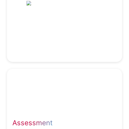
wie LinkedIn. Klingt einfach, ist es aber nicht.
Wir fallen nicht plump mit der Tür ins Haus.
Über mehrere Touchpoints bauen wir den
Kontakt zu geeigneten Kandidaten auf. Diese
bekommen dann Ihre Position auf dem
Silbertablett präsentiert.
Sie wollen es genau wissen?
Für Sie sichten wir alle eingehenden
Bewerbungen & führen strukturierte
Erstgespräche. Nach einer Vorauswahl stellen
wir Ihnen die geeigneten Kandidat:innen vor.
Assessment